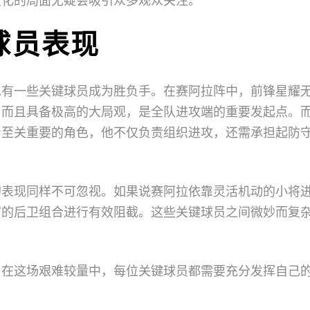
变化的局面无疑会吸引众多观众关注。
球员表现
总有一些关键球员成为胜负手。在赛阿拉阵中，前锋星耀
，而且具备极高的大局观，是全队进攻端的重要发起点。
着至关重要的角色，他不仅负责组织进攻，还需承担起防
的表现同样不可忽视。如果说赛阿拉依靠灵活机动的小将
富的后卫组合进行有效阻截。这些关键球员之间微妙而复
，在这场艰难较量中，每位关键球员都需要充分发挥自己