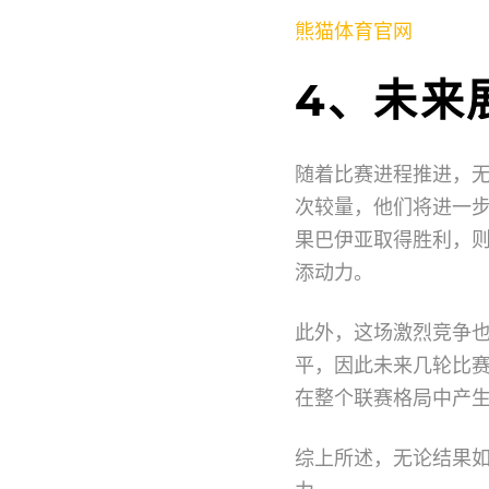
熊猫体育官网
4、未来
随着比赛进程推进，
次较量，他们将进一
果巴伊亚取得胜利，
添动力。
此外，这场激烈竞争
平，因此未来几轮比
在整个联赛格局中产
综上所述，无论结果