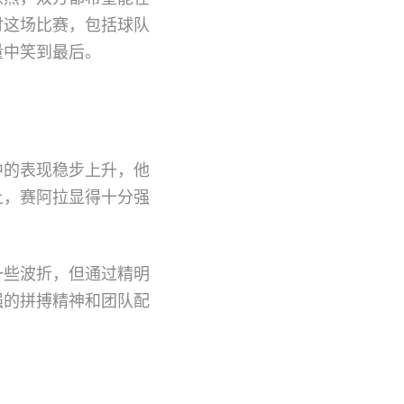
讨这场比赛，包括球队
量中笑到最后。
中的表现稳步上升，他
上，赛阿拉显得十分强
一些波折，但通过精明
强的拼搏精神和团队配