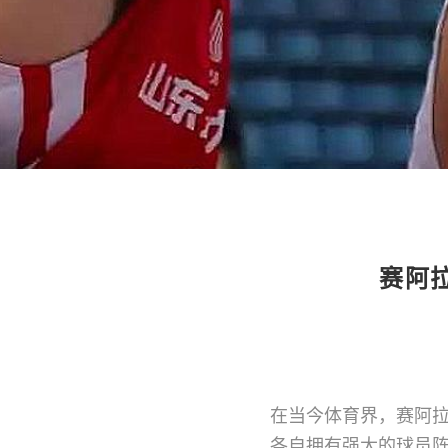
赛阿
在当今体育界，赛阿
各自拥有强大的球员