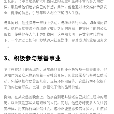
生联系。马尔基尼奥斯以积极向上的态度和坚持不懈的努力为榜
样，激励着他们追求自己的梦想。此外，他也通过社交媒体传播安
全、健康的信息，引导年轻人树立正确的人生观。
与此同时，他还参与一些线上活动，与粉丝进行互动，如直播问答
等。这种直接交流不仅增进了彼此之间的理解，也提升了他的公众
形象，使得他在人气上更加稳固。这些都表明，在数字时代背景
下，一个运动员如何巧妙地运用社交媒体，是其成功的重要因素之
一。
3、积极参与慈善事业
除了在赛场上的表现外，马尔基尼奥斯还积极投身于慈善事业。他
深知作为公众人物肩负着一定社会责任，因此经常参与各种公益活
动，包括捐款帮助贫困儿童、支持环保项目等。这些行为不仅提升
了他的社会形象，也进一步强化了他的品牌价值。
例如，在某次慈善晚会上，他亲自到场并讲述自己成长过程中的经
历，以此鼓励那些处境艰难的人们。同时，他还呼吁更多人关注弱
势群体，用实际行动回馈社会。这种正能量感染着许多人，并使得