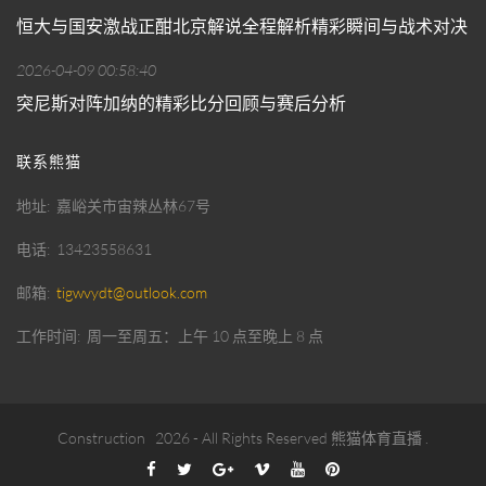
恒大与国安激战正酣北京解说全程解析精彩瞬间与战术对决
2026-04-09 00:58:40
突尼斯对阵加纳的精彩比分回顾与赛后分析
联系熊猫
地址
嘉峪关市宙辣丛林67号
电话
13423558631
邮箱
tigwvydt@outlook.com
工作时间
周一至周五：上午 10 点至晚上 8 点
Construction
2026
- All Rights Reserved
熊猫体育直播
.