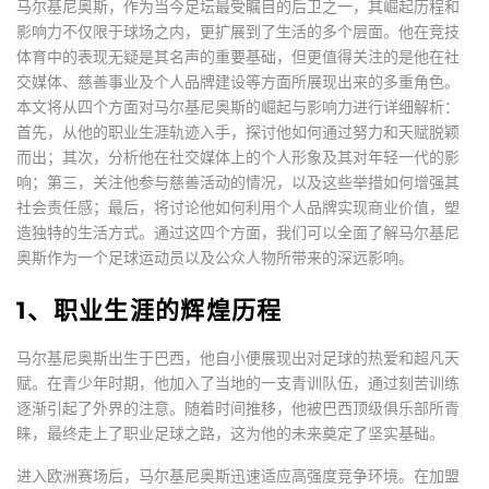
马尔基尼奥斯，作为当今足坛最受瞩目的后卫之一，其崛起历程和
影响力不仅限于球场之内，更扩展到了生活的多个层面。他在竞技
体育中的表现无疑是其名声的重要基础，但更值得关注的是他在社
交媒体、慈善事业及个人品牌建设等方面所展现出来的多重角色。
本文将从四个方面对马尔基尼奥斯的崛起与影响力进行详细解析：
首先，从他的职业生涯轨迹入手，探讨他如何通过努力和天赋脱颖
而出；其次，分析他在社交媒体上的个人形象及其对年轻一代的影
响；第三，关注他参与慈善活动的情况，以及这些举措如何增强其
社会责任感；最后，将讨论他如何利用个人品牌实现商业价值，塑
造独特的生活方式。通过这四个方面，我们可以全面了解马尔基尼
奥斯作为一个足球运动员以及公众人物所带来的深远影响。
1、职业生涯的辉煌历程
马尔基尼奥斯出生于巴西，他自小便展现出对足球的热爱和超凡天
赋。在青少年时期，他加入了当地的一支青训队伍，通过刻苦训练
逐渐引起了外界的注意。随着时间推移，他被巴西顶级俱乐部所青
睐，最终走上了职业足球之路，这为他的未来奠定了坚实基础。
进入欧洲赛场后，马尔基尼奥斯迅速适应高强度竞争环境。在加盟