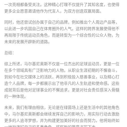
一次亮相都备受关注。这种精心打理不仅提升了其知名度，也使得
更多企业愿意邀请他作为代言人，为双方创造双赢局面。
同时，他还尝试创办属于自己的品牌，例如推出个人周边产品等，
以此进一步巩固自己在体育圈外的人气。这样的跨界发展使得他不
再局限于传统运动员角色，而是转型为一个综合性的公众人物，为
未来的发展开辟新的道路。
总结：
综上所述，马尔基尼奥斯不仅是一位杰出的足球运动员，更是一位
在多个领域具有广泛影响力的人物。从职业生涯初期的不懈奋斗，
到如今在社交媒体上的活跃，再到积极投入慈善事业，以及精心打
造个人品牌，每一步都展示出了他非凡的人生轨迹和使命感。这些
成就背后是他对足球事业的不懈追求，更是对社会责任感深入骨髓
的一种体现。
未来，我们有理由相信，无论是在绿茵场上还是生活中的其他角色
中，马尔基尼奥斯都会继续发挥自己的影响力，用实际行动去激励
更多的人追寻梦想，并为构建更加美好的社会而努力。他将始终如
一地扮演好自己的多重角色，将崭新的篇章书写下去。